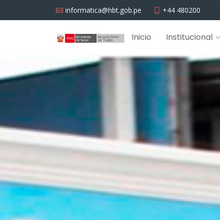
informatica@hbt.gob.pe
+44 480200
Inicio
Institucional